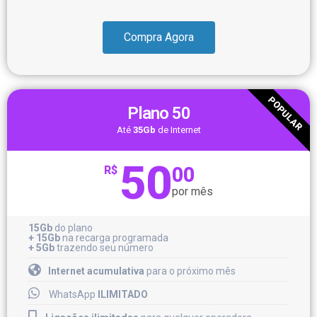
Compra Agora
POPULAR
Plano 50
Até
35Gb
de Internet
50
00
R$
por mês
15Gb
do plano
+ 15Gb
na recarga programada
+ 5Gb
trazendo seu número
Internet acumulativa
para o próximo mês
WhatsApp
ILIMITADO