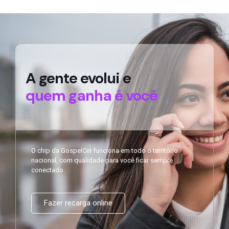
A gente evolui e
quem ganha é você
O chip da GospelCel funciona em todo o território
nacional, com qualidade para você ficar sempre
conectado.
Fazer recarga online