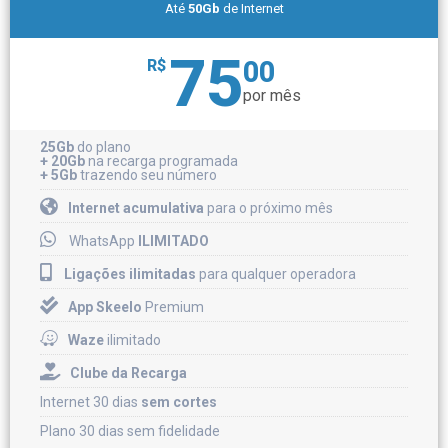
Até
50Gb
de Internet
75
00
R$
por mês
25Gb
do plano
+ 20Gb
na recarga programada
+ 5Gb
trazendo seu número
Internet acumulativa
para o próximo mês
WhatsApp
ILIMITADO
Ligações ilimitadas
para qualquer operadora
App Skeelo
Premium
Waze
ilimitado
Clube da Recarga
Internet 30 dias
sem cortes
Plano 30 dias sem fidelidade