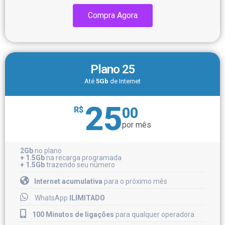
Compra Agora
Plano 25
Até
5Gb
de Internet
25
00
R$
por mês
2Gb
no plano
+ 1.5Gb
na recarga programada
+ 1.5Gb
trazendo seu número
Internet acumulativa
para o próximo mês
WhatsApp
ILIMITADO
100 Minutos de ligações
para qualquer operadora