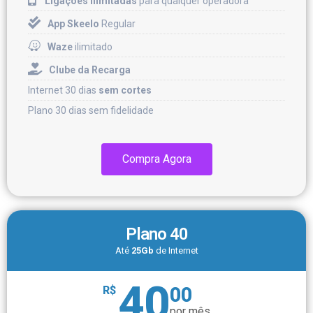
Ligações ilimitadas
para qualquer operadora
App Skeelo
Regular
Waze
ilimitado
Clube da Recarga
Internet 30 dias
sem cortes
Plano 30 dias sem fidelidade
Compra Agora
Plano 40
Até
25Gb
de Internet
40
00
R$
por mês