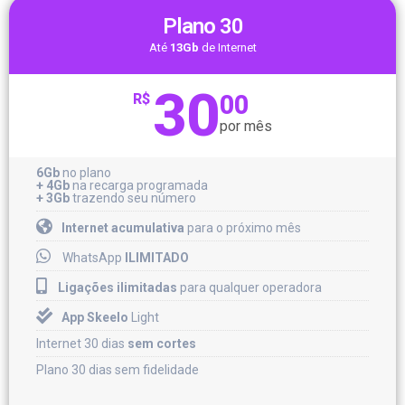
Plano 30
Até
13Gb
de Internet
30
00
R$
por mês
6Gb
no plano
+ 4Gb
na recarga programada
+ 3Gb
trazendo seu número
Internet acumulativa
para o próximo mês
WhatsApp
ILIMITADO
Ligações ilimitadas
para qualquer operadora
App Skeelo
Light
Internet 30 dias
sem cortes
Plano 30 dias sem fidelidade