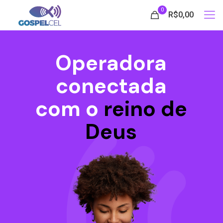
0
R$0,00
Operadora
conectada
com o
reino de
Deus